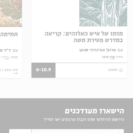
מותו של איש האלוהים: קריאה
חתימה
במדרש פטירת משה
עם:
פרופ' אביגדור שנאן
עם:
ד"ר מ
מתוך:
סדר בוקר
מתוך:
בדרך ע
6-10.9
סדר בוקר
ו
zoom
הישארו מעודכנים
הירשמו לניוזלטר שלנו וקבלו עדכונים ישר למייל