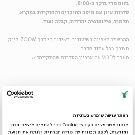
בזום מדי בוקר ב-9:00.
סדרות עיון עם מיטב החוקרים והחוקרות במקרא,
תלמוד, פילוסופיה יהודית, קבלה ועוד.
ההרשמה לצפייה בשיעורים בשידור חי דרך ZOOM. לינק
מצורף בכל עמוד סדרה.
מעבר לVOD עם ארכיון הסדרות שהתקיימו >>
שיתוף
הוספה ליומן
הרשמה לאירועים דומים
האתר עושה שימוש בעוגיות
אנחנו משתמשים בקובצי Cookie כדי להתאים אישית תוכן
סדרה של מפגשים
ומודעות, לספק תכונות של מדיה חברתית ולנתח את תנועת