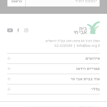
*כתובת דוא"ל
הרשמה
המלך ג'ורג' 44 פינת רחוב קק״ל, ירושלים
02-6215300
info@bac.org.il
אירועים
עיון
ספריית וידאו
אנגלית
ילדים
שיעורי בוקר
עוד בבית אבי חי
מוזיקה
מיוחדים
תערוכות
עיון
כללי
נוער
מיוחדים
מיוחדים
צרו קשר
ספרות ושירה
פודקאסטים מומלצים
ספרות ושירה
אודות
סדרות
כתבות