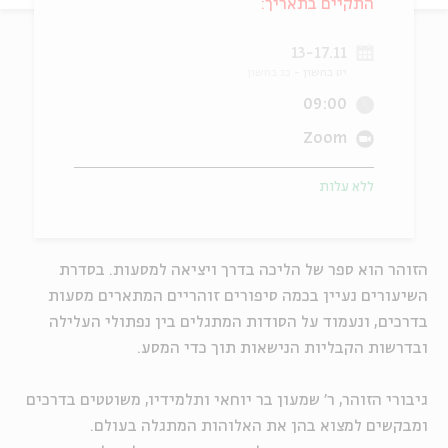
התקיים בתאריך:
ה
אנגלית
מיוחדי
13-17.11
יט בחשון
כג בחשון
09:00
Zoom
ללא עלות
הזוהר הוא ספר של הליכה בדרך ויציאה למסעות. בסדרת
השיעורים נעיין בכמה סיפורים זוהריים המתארים מסעות
בדרכים, ונעמוד על הסודות המתגלים בין נפתולי העלילה
ובדרשות הקבליות הנישאות תוך כדי המסע.
גיבורי הזוהר, ר' שמעון בר יוחאי ותלמידיו, משוטטים בדרכים
ומבקשים למצוא בהן את האלוהות המתגלה בעולם.