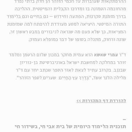
ההרפתקאות שעוברות על חכמי הזוהר הן חלק בלתי נפרד
מהחוכמה הטמונה בו ומדרכו הקבלית והמיסטית. ההליכה
בדרך מזמנת סקרנות, הפתעה וחידוש – גם בחיים וגם בלימוד
התורה המיסטי. היציאה למסע מעודדת להיפתח למה שמזמנת
המציאות, כך שלא פעם מה שנראה לגיבורים במבט ראשון זר,
שונה ורחוק, מתגלה בסופו של דבר כמופלא ועמוק.
ד"ר
עמרי שאשא
הוא עמית מחקר במכון שלום הרטמן ומלמד
זוהר במחלקה למחשבת ישראל באוניברסיטת בן-גוריון
שבנגב. בקרוב עתיד לצאת לאור הספר שכתב יחד עם ד"ר
מלילה הלנר אשד, "בְּדֶרֶךְ עֵץ הַחַיִּים: שערים לספר הזוהר".
להורדת דף המקורות >>
_
תוכנית הלימוד היומית של בית אבי חי, בשידור חי