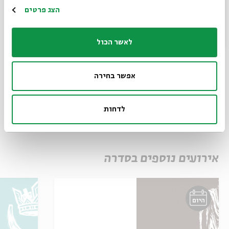
השתקן
הרשמה
הצג פרטים
רביעי
19:00
#5: חתונה
17.11.22
לאשר הכול
שניה
חמישי
19:00
אפשר בחירה
לדחות
תגיות:
תורת הסוד
קבלה
מיסטיקה
זוהר
ספר הזוהר
שיעור יומי
שיעור בוקר
אירועים נוספים בסדרה
היום