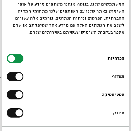
המשתמשים שלנו. בנוסף, אנחנו משתפים מידע על אופן
סגור
השימוש באתר שלנו עם השותפים שלנו מתחומי המדיה
החברתית, הפרסום וניתוח הנתונים. גורמים אלה עשויים
מפגשים שהתקיימו
לשלב את הנתונים האלה עם מידע אחר שסיפקתם או שהם
אספו בעקבות השימוש שעשיתם בשירותים שלהם.
#1: רבי יוסי ורבי יהודה היו
13.11.22
הולכים בדרך
בחירת
ראשון
19:00
הכרחיות
הסכמה
רוצים לדעת מה קורה
#2: סיפור הורדת
14.11.22
בבית אבי חי לפני כולם?
הגשמים
תעדוף
שני
19:00
הרשמו לניוזלטר שלנו
סטטיסטיקה
#3: להשקות את
15.11.22
הבאר
שלישי
19:00
שיווק
*כתובת דוא"ל
#4: הכלה הבוכיה והחתן
16.11.22