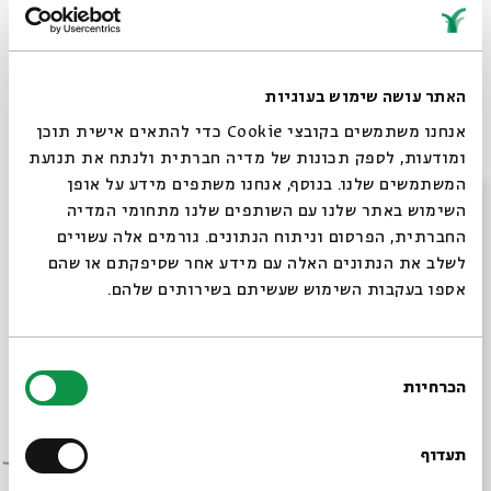
In
Previou
About
Online
Partnerships
Person
Events
האתר עושה שימוש בעוגיות
אנחנו משתמשים בקובצי Cookie כדי להתאים אישית תוכן
ומודעות, לספק תכונות של מדיה חברתית ולנתח את תנועת
המשתמשים שלנו. בנוסף, אנחנו משתפים מידע על אופן
סגור
השימוש באתר שלנו עם השותפים שלנו מתחומי המדיה
החברתית, הפרסום וניתוח הנתונים. גורמים אלה עשויים
לשלב את הנתונים האלה עם מידע אחר שסיפקתם או שהם
אספו בעקבות השימוש שעשיתם בשירותים שלהם.
בחירת
הכרחיות
הסכמה
Song of Hope: An evening of
Always be in the know about
memory, resilience, and hope
BEIT AVI CHAI’s programs!
תעדוף
Ester Rada, Maya Belsitzman