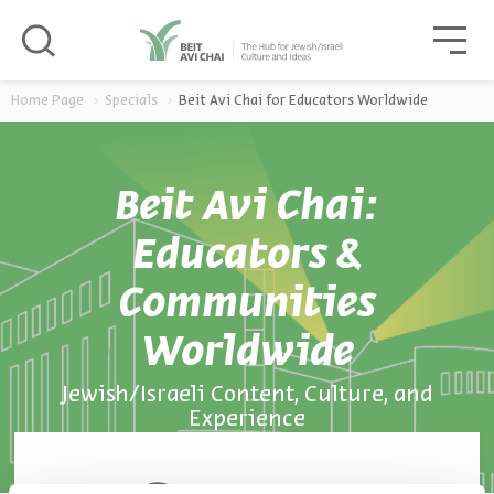
סגור
גור
סגור
Home Page
Specials
Beit Avi Chai for Educators Worldwide
Beit Avi Chai:
Educators &
Communities
Worldwide
Jewish/Israeli Content, Culture, and
Experience