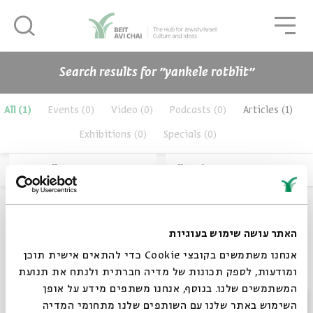
סגור
גור
סגור
Search results for ״yankele rotblit״
תכנים
All
(1)
Events
(0)
Video
(0)
Podcasts
(0)
Articles
(1)
Exhibitions
(0)
Specials
(0)
Across all years
All topics
האתר עושה שימוש בעוגיות
אנחנו משתמשים בקובצי Cookie כדי להתאים אישית תוכן
ומודעות, לספק תכונות של מדיה חברתית ולנתח את תנועת
המשתמשים שלנו. בנוסף, אנחנו משתפים מידע על אופן
סגור
השימוש באתר שלנו עם השותפים שלנו מתחומי המדיה