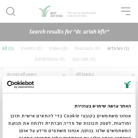
סגור
גור
סגור
Search results for ״dr. uriah kfir״
תכנים
All
(1)
Events
(0)
Video
(0)
Podcasts
(0)
Articles
(1)
Exhibitions
(0)
Specials
(0)
Across all years
All topics
האתר עושה שימוש בעוגיות
אנחנו משתמשים בקובצי Cookie כדי להתאים אישית תוכן
ומודעות, לספק תכונות של מדיה חברתית ולנתח את תנועת
המשתמשים שלנו. בנוסף, אנחנו משתפים מידע על אופן
סגור