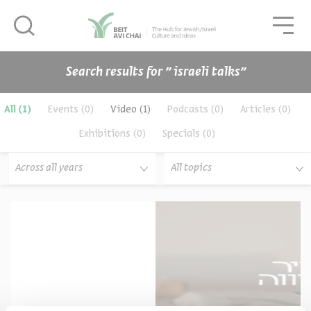
סגור
גור
סגור
Search results for ״ israeli talks״
תכנים
All
(1)
Events
(0)
Video
(1)
Podcasts
(0)
Articles
(0)
Exhibitions
(0)
Specials
(0)
Across all years
All topics