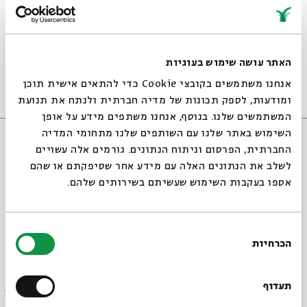
שיר תקווה
האתר עושה שימוש בעוגיות
Beit Avi Chai’s New Series of Inspirational Videos
אנחנו משתמשים בקובצי Cookie כדי להתאים אישית תוכן
Music
Video Series
23 Episodes
ומודעות, לספק תכונות של מדיה חברתית ולנתח את תנועת
המשתמשים שלנו. בנוסף, אנחנו משתפים מידע על אופן
סגור
השימוש באתר שלנו עם השותפים שלנו מתחומי המדיה
החברתית, הפרסום וניתוח הנתונים. גורמים אלה עשויים
לשלב את הנתונים האלה עם מידע אחר שסיפקתם או שהם
אספו בעקבות השימוש שעשיתם בשירותים שלהם.
בחירת
הכרחיות
הסכמה
Always be in the know about
BEIT AVI CHAI’s programs!
תעדוף
Alon Eder: Menagev Lach Et Ha’dmaot
(“Wipe Your Tears”)