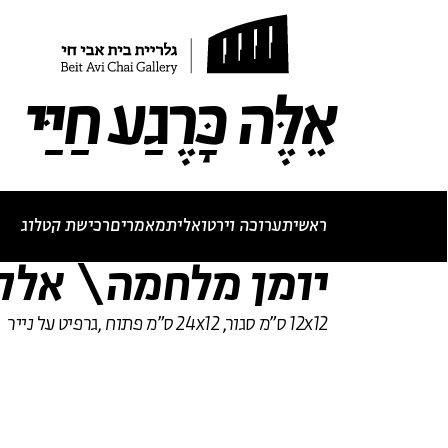
תערוכה נוכחית
תערוכות עבר
לאתר בית אבי חי
RU
EN
אֵלֶּה כָּרֶגַע חַיַּי
ראשי
תערוכה וירטואלית
מאמרים
רכישת קטלוג
יומן מלחמה\ אלקנ
12x12 ס"מ סגור, 24x12 ס"מ פתוח ,גרפיט על נייר