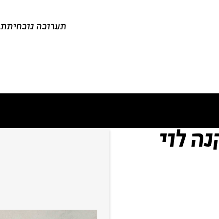
תערוכה נוכחית
תע
ה לוי