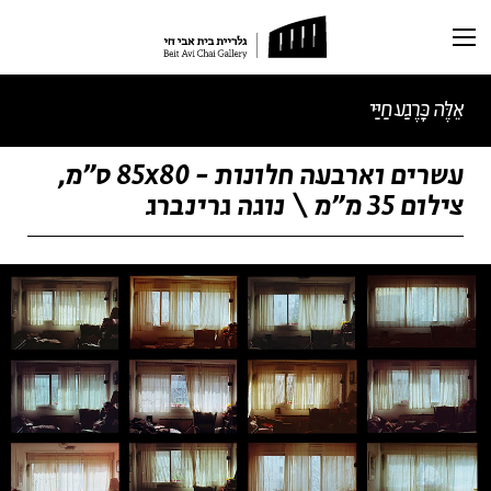
תערוכה נוכחית
תערוכות עבר
אֵלֶּה כָּרֶגַע חַיַּי
עשרים וארבעה חלונות - 85x80 ס"מ,
ראשי
צילום 35 מ"מ \ נוגה גרינברג
תערוכה וירטואלית
מאמרים
רכישת קטלוג