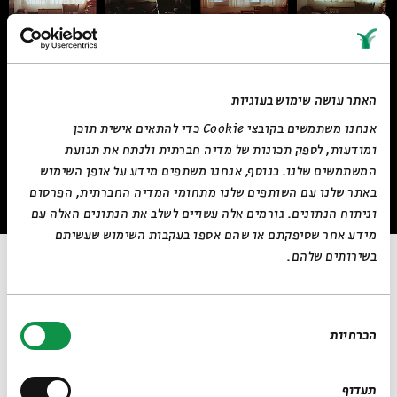
האתר עושה שימוש בעוגיות
אנחנו משתמשים בקובצי Cookie כדי להתאים אישית תוכן
ומודעות, לספק תכונות של מדיה חברתית ולנתח את תנועת
המשתמשים שלנו. בנוסף, אנחנו משתפים מידע על אופן השימוש
באתר שלנו עם השותפים שלנו מתחומי המדיה החברתית, הפרסום
וניתוח הנתונים. גורמים אלה עשויים לשלב את הנתונים האלה עם
מידע אחר שסיפקתם או שהם אספו בעקבות השימוש שעשיתם
בשירותים שלהם.
תחינה על האינטימיות
סדרת התצלומים האנלוגיים של נגה גרינברג מציגה סצנות אינטימיות
בחירת
לאתר בית אבי חי
RU
EN
ורכות בתוך תקופה מורכבת וקשה. גרינברג מתעדת את שגרת המלחמה
הכרחיות
הסכמה
בעורף, שהפך לפרקים לזירה פעילה, אך ברוב הזמן המשיך לקיים חיים.
התצלומים, המתרחשים בעיקר במרחב המשפחתי, יוצרים תחביר של
רגעים יומיומיים: אזעקה, כביסה, "הותר לפרסום", ארוחות ערב, בכי, לישון.
תעדוף