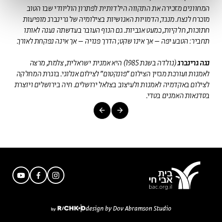
המחוונים מזכירה את התקווה הילדותית לפתרון הוליוודי שבו הטוב
מוכרח לנצח. מנגד, הדמויות האנושיות בצילומיה של גרינברג מופיעות
חתוכות, חלקיות, כמעט אגביות. גם הנוף העובר בעדשתה נענה לאותו
תחביר: הטבע יפה – אך אינו שקט; הדרך פנויה – אך אינה נפקחת לאורך.
נגה גרינברג
(נולדה בשנת 1985) היא אמנית ישראלית, צלמת, מרצה
לאמנות ועורכת מגזין הצילום "פונקטום" לצילום אנלוגי. בוגרת המחלקה
לצילום באקדמיה לאמנות ולעיצוב בצלאל ירושלים. חיה בירושלים ויוצרת
בסדנאות האמנים בטדי.
design by Dov Abramson Studio