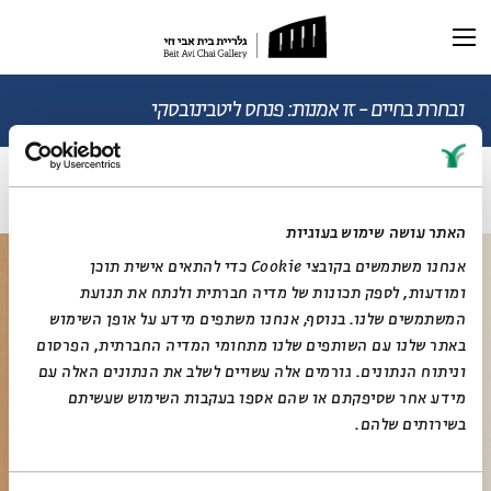
תערוכה נוכחית
תערוכות עבר
ובחרת בחיים - זו אמנות: פנחס ליטבינובסקי
ללא כותרת
ראשי
תערוכה וירטואלית
האתר עושה שימוש בעוגיות
רכישת קטלוג
ביוגרפיה
מאמרים ותכנים
אנחנו משתמשים בקובצי Cookie כדי להתאים אישית תוכן
מאמרים וכתבות
דיוקן AI
ומודעות, לספק תכונות של מדיה חברתית ולנתח את תנועת
וידאו
המשתמשים שלנו. בנוסף, אנחנו משתפים מידע על אופן השימוש
באתר שלנו עם השותפים שלנו מתחומי המדיה החברתית, הפרסום
וניתוח הנתונים. גורמים אלה עשויים לשלב את הנתונים האלה עם
מידע אחר שסיפקתם או שהם אספו בעקבות השימוש שעשיתם
בשירותים שלהם.