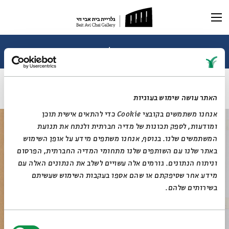
תערוכה נוכחית
תערוכות עבר
ובחרת בחיים - זו אמנות: פנחס ליטבינובסקי
ללא כותרת
ראשי
תערוכה וירטואלית
האתר עושה שימוש בעוגיות
רכישת קטלוג
אנחנו משתמשים בקובצי Cookie כדי להתאים אישית תוכן
ביוגרפיה
מאמרים ותכנים
ומודעות, לספק תכונות של מדיה חברתית ולנתח את תנועת
מאמרים וכתבות
דיוקן AI
המשתמשים שלנו. בנוסף, אנחנו משתפים מידע על אופן השימוש
וידאו
באתר שלנו עם השותפים שלנו מתחומי המדיה החברתית, הפרסום
וניתוח הנתונים. גורמים אלה עשויים לשלב את הנתונים האלה עם
מידע אחר שסיפקתם או שהם אספו בעקבות השימוש שעשיתם
בשירותים שלהם.
בחירת