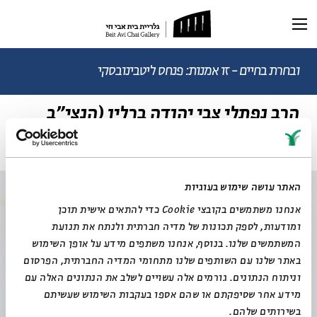
תערוכה נוכחית
תערוכות עבר
ובחרת בחיים - זו אמנות: פנחס ליטבינובסקי
הרב נפתלי צבי יהודה ברלין (הנצי"ב
ראשי
1817 - 1893) ראש ישיבת וולוז'ין
תערוכה וירטואלית
רכישת קטלוג
ביוגרפיה
מאמרים ותכנים
מאמרים וכתבות
דיוקן AI
האתר עושה שימוש בעוגיות
וידאו
אנחנו משתמשים בקובצי Cookie כדי להתאים אישית תוכן
ומודעות, לספק תכונות של מדיה חברתית ולנתח את תנועת
המשתמשים שלנו. בנוסף, אנחנו משתפים מידע על אופן השימוש
באתר שלנו עם השותפים שלנו מתחומי המדיה החברתית, הפרסום
וניתוח הנתונים. גורמים אלה עשויים לשלב את הנתונים האלה עם
מידע אחר שסיפקתם או שהם אספו בעקבות השימוש שעשיתם
בשירותים שלהם.